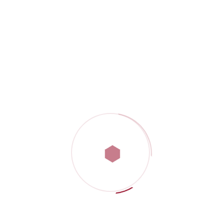
POST COMMENT
Recente Berichten
AllforZ gaat verhuizen